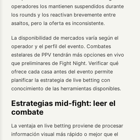
operadores los mantienen suspendidos durante
los rounds y los reactivan brevemente entre
asaltos, pero la oferta es inconsistente.
La disponibilidad de mercados varía según el
operador y el perfil del evento. Combates
estelares de PPV tendrán más opciones en vivo
que preliminares de Fight Night. Verificar qué
ofrece cada casa antes del evento permite
planificar la estrategia de live betting con
conocimiento de las herramientas disponibles.
Estrategias mid-fight: leer el
combate
La ventaja en live betting proviene de procesar
información visual más rápido o mejor que el