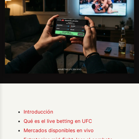
Introducción
Qué es el live betting en UFC
Mercados disponibles en vivo