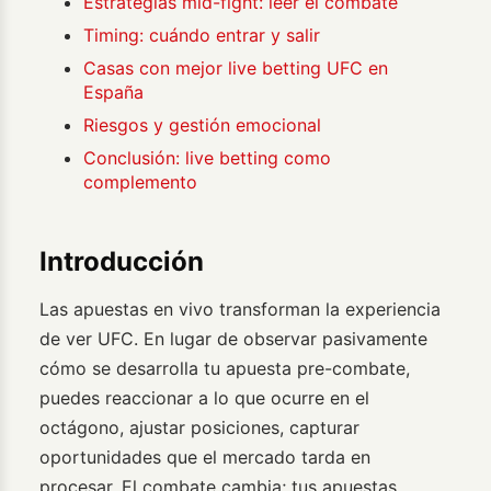
Estrategias mid-fight: leer el combate
Timing: cuándo entrar y salir
Casas con mejor live betting UFC en
España
Riesgos y gestión emocional
Conclusión: live betting como
complemento
Introducción
Las apuestas en vivo transforman la experiencia
de ver UFC. En lugar de observar pasivamente
cómo se desarrolla tu apuesta pre-combate,
puedes reaccionar a lo que ocurre en el
octágono, ajustar posiciones, capturar
oportunidades que el mercado tarda en
procesar. El combate cambia; tus apuestas