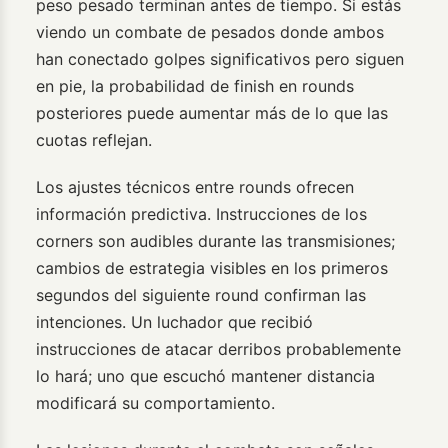
peso pesado terminan antes de tiempo. Si estás
viendo un combate de pesados donde ambos
han conectado golpes significativos pero siguen
en pie, la probabilidad de finish en rounds
posteriores puede aumentar más de lo que las
cuotas reflejan.
Los ajustes técnicos entre rounds ofrecen
información predictiva. Instrucciones de los
corners son audibles durante las transmisiones;
cambios de estrategia visibles en los primeros
segundos del siguiente round confirman las
intenciones. Un luchador que recibió
instrucciones de atacar derribos probablemente
lo hará; uno que escuchó mantener distancia
modificará su comportamiento.