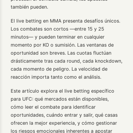
también pueden.
El live betting en MMA presenta desafíos únicos.
Los combates son cortos —entre 15 y 25
minutos— y pueden terminar en cualquier
momento por KO o sumisión. Las ventanas de
oportunidad son breves. Las cuotas fluctúan
drásticamente tras cada round, cada knockdown,
cada momento de peligro. La velocidad de
reacción importa tanto como el análisis.
Este artículo explora el live betting específico
para UFC: qué mercados están disponibles,
cómo leer el combate para identificar
oportunidades, cuándo entrar y salir, qué casas
ofrecen la mejor experiencia, y cómo gestionar
los riesgos emocionales inherentes a apostar