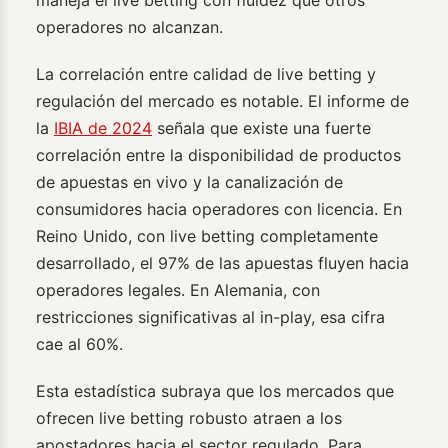
maneja el live betting con fluidez que otros
operadores no alcanzan.
La correlación entre calidad de live betting y
regulación del mercado es notable. El informe de
la
IBIA de 2024
señala que existe una fuerte
correlación entre la disponibilidad de productos
de apuestas en vivo y la canalización de
consumidores hacia operadores con licencia. En
Reino Unido, con live betting completamente
desarrollado, el 97% de las apuestas fluyen hacia
operadores legales. En Alemania, con
restricciones significativas al in-play, esa cifra
cae al 60%.
Esta estadística subraya que los mercados que
ofrecen live betting robusto atraen a los
apostadores hacia el sector regulado. Para