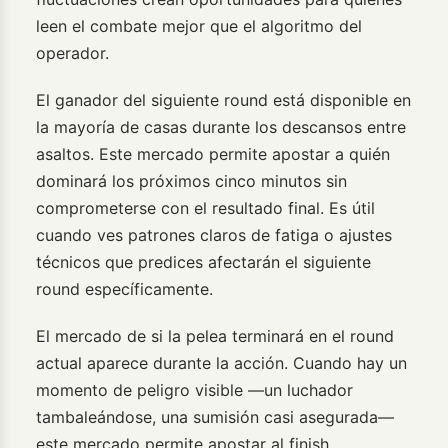
leen el combate mejor que el algoritmo del
operador.
El ganador del siguiente round está disponible en
la mayoría de casas durante los descansos entre
asaltos. Este mercado permite apostar a quién
dominará los próximos cinco minutos sin
comprometerse con el resultado final. Es útil
cuando ves patrones claros de fatiga o ajustes
técnicos que predices afectarán el siguiente
round específicamente.
El mercado de si la pelea terminará en el round
actual aparece durante la acción. Cuando hay un
momento de peligro visible —un luchador
tambaleándose, una sumisión casi asegurada—
este mercado permite apostar al finish