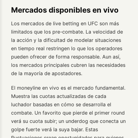
Mercados disponibles en vivo
Los mercados de live betting en UFC son más
limitados que los pre-combate. La velocidad de
la acción y la dificultad de modelar situaciones
en tiempo real restringen lo que los operadores
pueden ofrecer de forma responsable. Aun así,
los mercados principales cubren las necesidades
de la mayoría de apostadores.
El moneyline en vivo es el mercado fundamental.
Muestra las cuotas actualizadas de cada
luchador basadas en cómo se desarrolla el
combate. Un favorito que pierde el primer round
verá su cuota subir; un underdog que conecta un
golpe fuerte verá la suya bajar. Estas
fluctuaciones crean oportunidades para quienes