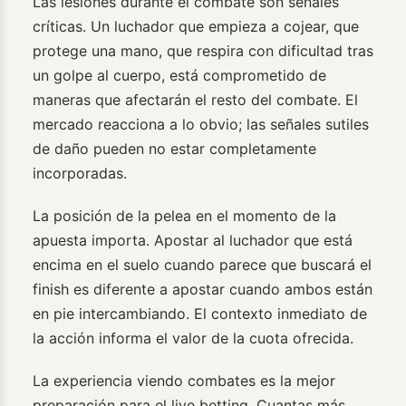
Las lesiones durante el combate son señales
críticas. Un luchador que empieza a cojear, que
protege una mano, que respira con dificultad tras
un golpe al cuerpo, está comprometido de
maneras que afectarán el resto del combate. El
mercado reacciona a lo obvio; las señales sutiles
de daño pueden no estar completamente
incorporadas.
La posición de la pelea en el momento de la
apuesta importa. Apostar al luchador que está
encima en el suelo cuando parece que buscará el
finish es diferente a apostar cuando ambos están
en pie intercambiando. El contexto inmediato de
la acción informa el valor de la cuota ofrecida.
La experiencia viendo combates es la mejor
preparación para el live betting. Cuantas más