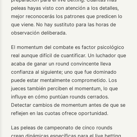
peleas hayas visto con atención a los detalles,
mejor reconocerás los patrones que predicen lo
que viene. No hay sustituto para las horas de
observación deliberada.
El momentum del combate es factor psicológico
real aunque difícil de cuantificar. Un luchador que
acaba de ganar un round convincente lleva
confianza al siguiente; uno que fue dominado
puede estar mentalmente comprometido. Los
jueces también perciben el momentum, lo que
influye en cómo puntúan rounds cerrados.
Detectar cambios de momentum antes de que se
reflejen en las cuotas ofrece oportunidad.
Las peleas de campeonato de cinco rounds
crean dinámicas específicas para el live betting.