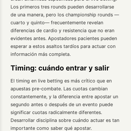
Los primeros tres rounds pueden desarrollarse
de una manera, pero los championship rounds —
cuarto y quinto— frecuentemente revelan
diferencias de cardio y resistencia que no eran
evidentes antes. Apostadores pacientes pueden
esperar a estos asaltos tardíos para actuar con
información más completa.
Timing: cuándo entrar y salir
El timing en live betting es más crítico que en
apuestas pre-combate. Las cuotas cambian
constantemente, y la diferencia entre apostar un
segundo antes o después de un evento puede
significar cuotas radicalmente diferentes.
Desarrollar disciplina sobre cuándo actuar es tan
importante como saber qué apostar.