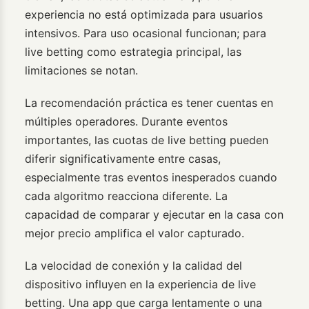
experiencia no está optimizada para usuarios
intensivos. Para uso ocasional funcionan; para
live betting como estrategia principal, las
limitaciones se notan.
La recomendación práctica es tener cuentas en
múltiples operadores. Durante eventos
importantes, las cuotas de live betting pueden
diferir significativamente entre casas,
especialmente tras eventos inesperados cuando
cada algoritmo reacciona diferente. La
capacidad de comparar y ejecutar en la casa con
mejor precio amplifica el valor capturado.
La velocidad de conexión y la calidad del
dispositivo influyen en la experiencia de live
betting. Una app que carga lentamente o una