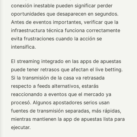
conexión inestable pueden significar perder
oportunidades que desaparecen en segundos.
Antes de eventos importantes, verificar que la
infraestructura técnica funciona correctamente
evita frustraciones cuando la acción se
intensifica.
El streaming integrado en las apps de apuestas
puede tener retrasos que afectan el live betting.
Si la transmisión de la casa va retrasada
respecto a feeds alternativos, estarás
reaccionando a eventos que el mercado ya
procesó. Algunos apostadores serios usan
fuentes de transmisión separadas, más rápidas,
mientras mantienen la app de apuestas lista para
ejecutar.