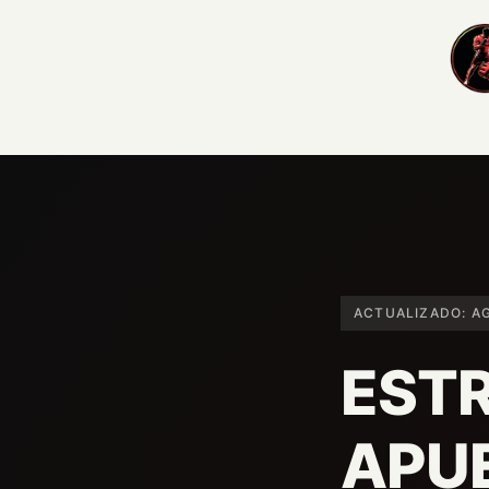
ACTUALIZADO: A
ESTR
APUE