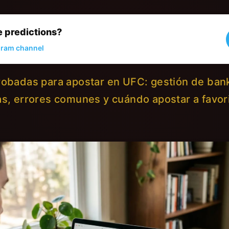
 predictions?
gram channel
robadas para apostar en UFC: gestión de bankr
as, errores comunes y cuándo apostar a favor