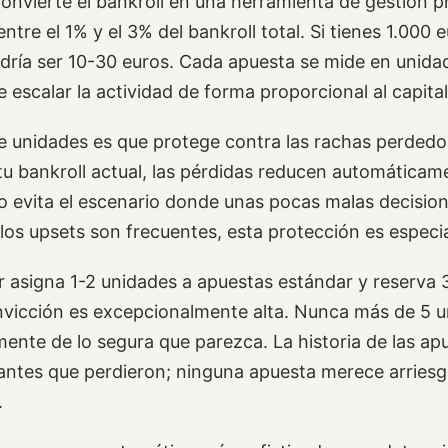
onvierte el bankroll en una herramienta de gestión p
ntre el 1% y el 3% del bankroll total. Si tienes 1.000
dría ser 10-30 euros. Cada apuesta se mide en unida
e escalar la actividad de forma proporcional al capital
de unidades es que protege contra las rachas perdedo
tu bankroll actual, las pérdidas reducen automáticam
o evita el escenario donde unas pocas malas decision
los upsets son frecuentes, esta protección es especi
asigna 1-2 unidades a apuestas estándar y reserva 
nvicción es excepcionalmente alta. Nunca más de 5 u
ente de lo segura que parezca. La historia de las ap
stantes que perdieron; ninguna apuesta merece arries
.