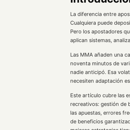
La diferencia entre apost
Cualquiera puede deposit
Pero los apostadores que
aplican sistemas, analiza
Las MMA añaden una capa
noventa minutos de var
nadie anticipó. Esa vola
necesiten adaptación es
Este artículo cubre las 
recreativos: gestión de b
las apuestas, errores f
de beneficios garantiza