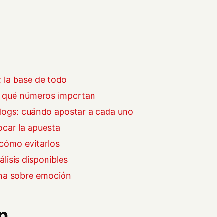
: la base de todo
o: qué números importan
dogs: cuándo apostar a cada uno
ocar la apuesta
cómo evitarlos
lisis disponibles
ina sobre emoción
n