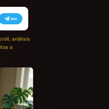
Join
oll, análisis
itos o