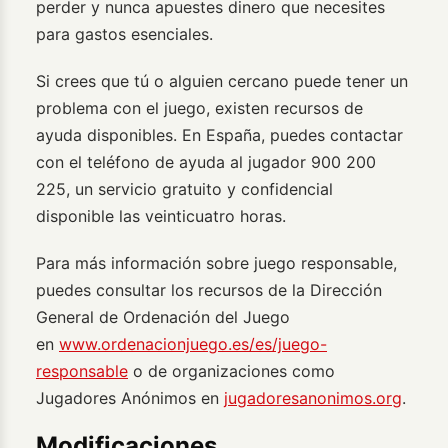
perder y nunca apuestes dinero que necesites
para gastos esenciales.
Si crees que tú o alguien cercano puede tener un
problema con el juego, existen recursos de
ayuda disponibles. En España, puedes contactar
con el teléfono de ayuda al jugador 900 200
225, un servicio gratuito y confidencial
disponible las veinticuatro horas.
Para más información sobre juego responsable,
puedes consultar los recursos de la Dirección
General de Ordenación del Juego
en
www.ordenacionjuego.es/es/juego-
responsable
o de organizaciones como
Jugadores Anónimos en
jugadoresanonimos.org
.
Modificaciones