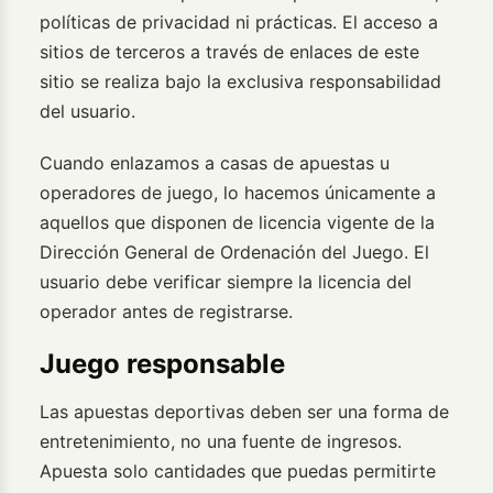
políticas de privacidad ni prácticas. El acceso a
sitios de terceros a través de enlaces de este
sitio se realiza bajo la exclusiva responsabilidad
del usuario.
Cuando enlazamos a casas de apuestas u
operadores de juego, lo hacemos únicamente a
aquellos que disponen de licencia vigente de la
Dirección General de Ordenación del Juego. El
usuario debe verificar siempre la licencia del
operador antes de registrarse.
Juego responsable
Las apuestas deportivas deben ser una forma de
entretenimiento, no una fuente de ingresos.
Apuesta solo cantidades que puedas permitirte