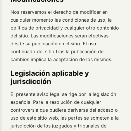
Nos reservamos el derecho de modificar en
cualquier momento las condiciones de uso, la
política de privacidad y cualquier otro contenido
del sitio. Las modificaciones serán efectivas
desde su publicación en el sitio. El uso
continuado del sitio tras la publicación de
cambios implica la aceptación de los mismos.
Legislación aplicable y
jurisdicción
El presente aviso legal se rige por la legislación
española. Para la resolución de cualquier
controversia que pudiera derivarse del acceso o
uso de este sitio web, las partes se someten a la
jurisdicción de los juzgados y tribunales del