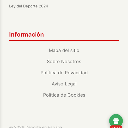
Ley del Deporte 2024
Información
Mapa del sitio
Sobre Nosotros
Política de Privacidad
Aviso Legal
Política de Cookies
© 2026 Deporte en España
14:45