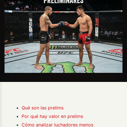
Qué son las prelims
Por qué hay valor en prelims
Cómo analizar luchadores menos