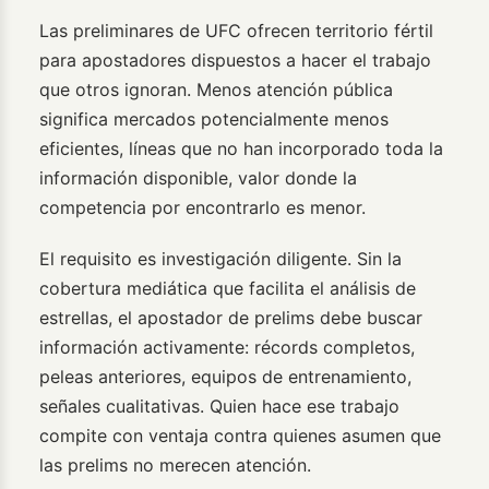
Las preliminares de UFC ofrecen territorio fértil
para apostadores dispuestos a hacer el trabajo
que otros ignoran. Menos atención pública
significa mercados potencialmente menos
eficientes, líneas que no han incorporado toda la
información disponible, valor donde la
competencia por encontrarlo es menor.
El requisito es investigación diligente. Sin la
cobertura mediática que facilita el análisis de
estrellas, el apostador de prelims debe buscar
información activamente: récords completos,
peleas anteriores, equipos de entrenamiento,
señales cualitativas. Quien hace ese trabajo
compite con ventaja contra quienes asumen que
las prelims no merecen atención.