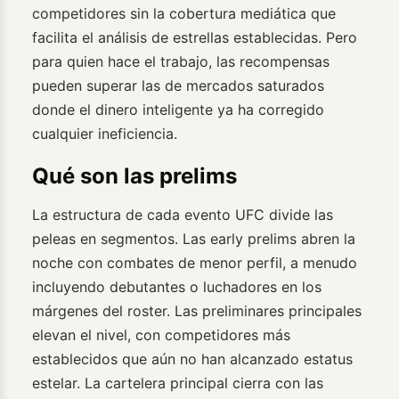
competidores sin la cobertura mediática que
facilita el análisis de estrellas establecidas. Pero
para quien hace el trabajo, las recompensas
pueden superar las de mercados saturados
donde el dinero inteligente ya ha corregido
cualquier ineficiencia.
Qué son las prelims
La estructura de cada evento UFC divide las
peleas en segmentos. Las early prelims abren la
noche con combates de menor perfil, a menudo
incluyendo debutantes o luchadores en los
márgenes del roster. Las preliminares principales
elevan el nivel, con competidores más
establecidos que aún no han alcanzado estatus
estelar. La cartelera principal cierra con las