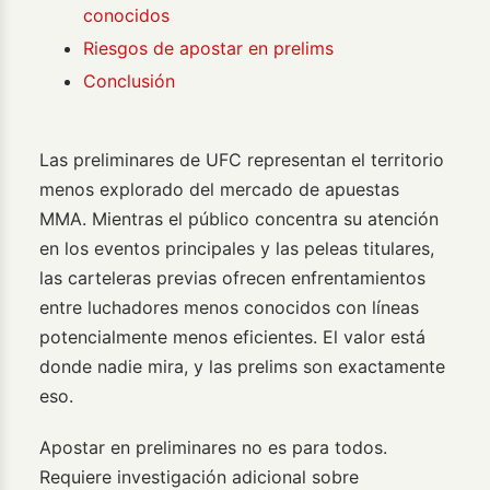
conocidos
Riesgos de apostar en prelims
Conclusión
Las preliminares de UFC representan el territorio
menos explorado del mercado de apuestas
MMA. Mientras el público concentra su atención
en los eventos principales y las peleas titulares,
las carteleras previas ofrecen enfrentamientos
entre luchadores menos conocidos con líneas
potencialmente menos eficientes. El valor está
donde nadie mira, y las prelims son exactamente
eso.
Apostar en preliminares no es para todos.
Requiere investigación adicional sobre