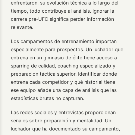
enfrentaron, su evolución técnica a lo largo del
tiempo, todo contribuye al análisis. Ignorar la
carrera pre-UFC significa perder información
relevante.
Los campamentos de entrenamiento importan
especialmente para prospectos. Un luchador que
entrena en un gimnasio de élite tiene acceso a
sparring de calidad, coaching especializado y
preparación táctica superior. Identificar dónde
entrena cada competidor y qué historial tiene
ese equipo añade una capa de análisis que las
estadísticas brutas no capturan.
Las redes sociales y entrevistas proporcionan
señales sobre preparación y mentalidad. Un
luchador que ha documentado su campamento,