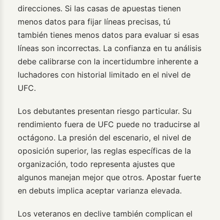
direcciones. Si las casas de apuestas tienen
menos datos para fijar líneas precisas, tú
también tienes menos datos para evaluar si esas
líneas son incorrectas. La confianza en tu análisis
debe calibrarse con la incertidumbre inherente a
luchadores con historial limitado en el nivel de
UFC.
Los debutantes presentan riesgo particular. Su
rendimiento fuera de UFC puede no traducirse al
octágono. La presión del escenario, el nivel de
oposición superior, las reglas específicas de la
organización, todo representa ajustes que
algunos manejan mejor que otros. Apostar fuerte
en debuts implica aceptar varianza elevada.
Los veteranos en declive también complican el