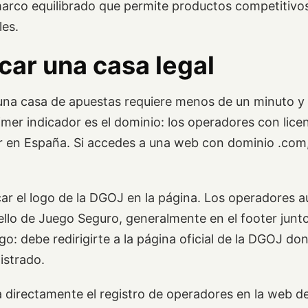
marco equilibrado que permite productos competitivos
les.
car una casa legal
e una casa de apuestas requiere menos de un minuto y
rimer indicador es el dominio: los operadores con li
 en España. Si accedes a una web con dominio .com, .
ar el logo de la DGOJ en la página. Los operadores a
sello de Juego Seguro, generalmente en el footer jun
logo: debe redirigirte a la página oficial de la DGOJ 
istrado.
a directamente el registro de operadores en la web de