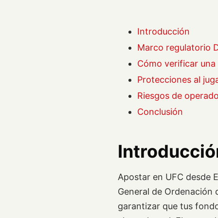
Introducción
Marco regulatorio
Cómo verificar una 
Protecciones al jug
Riesgos de operador
Conclusión
Introducció
Apostar en UFC desde Es
General de Ordenación d
garantizar que tus fondo