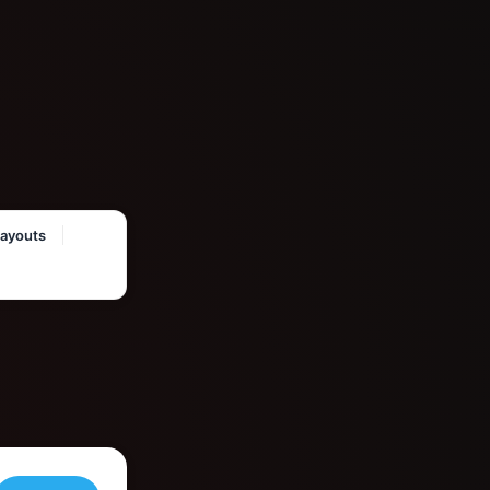
payouts