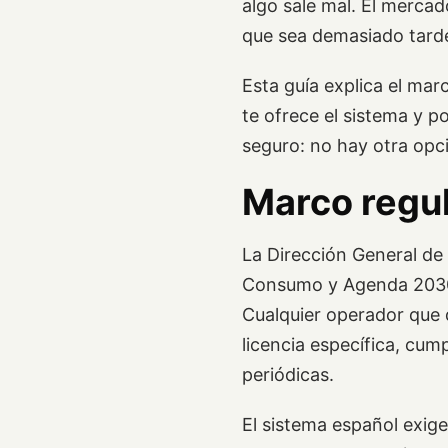
algo sale mal. El mercad
que sea demasiado tard
Esta guía explica el mar
te ofrece el sistema y p
seguro: no hay otra opc
Marco regu
La Dirección General de
Consumo y Agenda 2030, 
Cualquier operador que 
licencia específica, cump
periódicas.
El sistema español exig