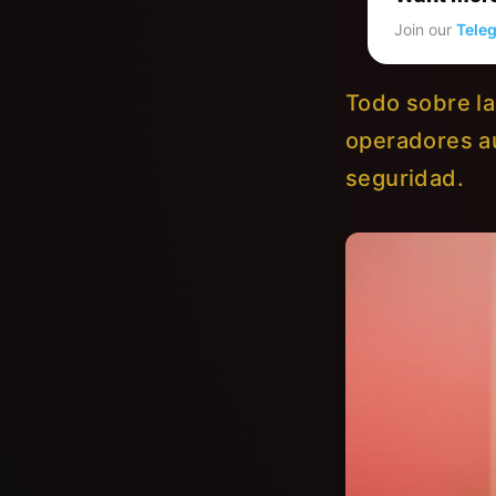
Join our
Tele
Todo sobre la
operadores au
seguridad.