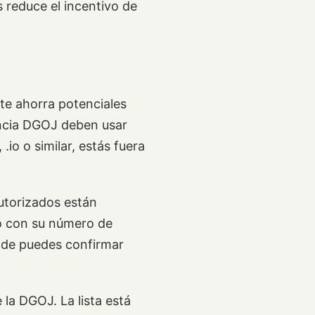
 reduce el incentivo de
 te ahorra potenciales
cencia DGOJ deben usar
io o similar, estás fuera
utorizados están
to con su número de
donde puedes confirmar
 la DGOJ. La lista está