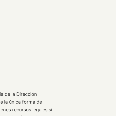
a de la Dirección
s la única forma de
enes recursos legales si