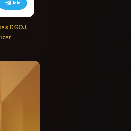
Join
cias DGOJ,
icar