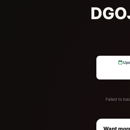
DGOJ
Upd
Failed to loa
Want more